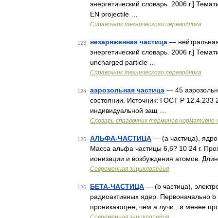
энергетический словарь. 2006 г.] Тем
EN projectile …
Справочник технического переводчика
незаряженная частица
— нейтральная 
123
энергетический словарь. 2006 г.] Тем
uncharged particle …
Справочник технического переводчика
аэрозольная частица
— 45 аэрозольн
124
состоянии. Источник: ГОСТ Р 12.4.233 
индивидуальной защ …
Словарь-справочник терминов нормативно-
АЛЬФА-ЧАСТИЦА
— (a частица), ядро
125
Масса альфа частицы 6,6? 10 24 г. Про
ионизации и возбуждения атомов. Длин
Современная энциклопедия
БЕТА-ЧАСТИЦА
— (b частица), электр
126
радиоактивных ядер. Первоначально b 
проникающее, чем a лучи , и менее п
Современная энциклопедия