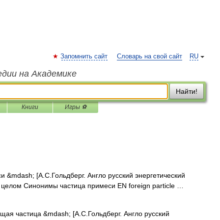
Запомнить сайт
Словарь на свой сайт
RU
едии на Академике
Найти!
Книги
Игры ⚽
 &mdash; [А.С.Гольдберг. Англо русский энергетический
 в целом Синонимы частица примеси EN foreign particle …
я частица &mdash; [А.С.Гольдберг. Англо русский