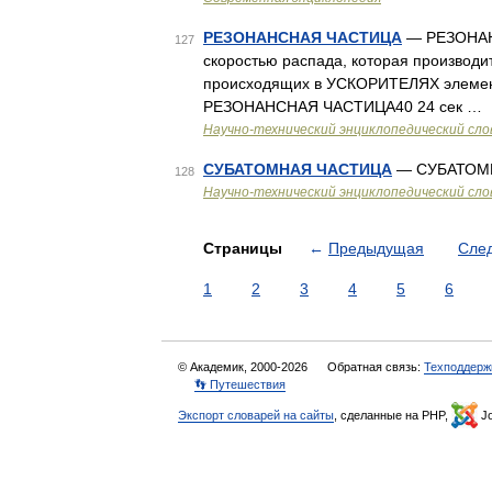
РЕЗОНАНСНАЯ ЧАСТИЦА
— РЕЗОНАН
127
скоростью распада, которая производи
происходящих в УСКОРИТЕЛЯХ элемент
РЕЗОНАНСНАЯ ЧАСТИЦА40 24 сек …
Научно-технический энциклопедический сло
СУБАТОМНАЯ ЧАСТИЦА
— СУБАТОМН
128
Научно-технический энциклопедический сло
Страницы
←
Предыдущая
Сле
1
2
3
4
5
6
© Академик, 2000-2026
Обратная связь:
Техподдерж
👣 Путешествия
Экспорт словарей на сайты
, сделанные на PHP,
Jo