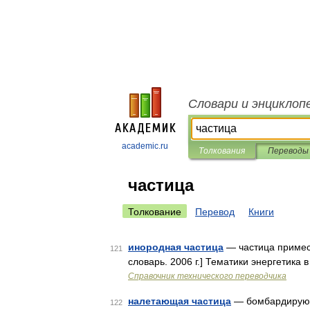
Словари и энциклоп
academic.ru
Толкования
Переводы
частица
Толкование
Перевод
Книги
инородная частица
— частица примеси
121
словарь. 2006 г.] Тематики энергетика
Справочник технического переводчика
налетающая частица
— бомбардирующа
122