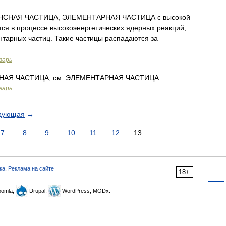
СНАЯ ЧАСТИЦА, ЭЛЕМЕНТАРНАЯ ЧАСТИЦА с высокой
тся в процессе высокоэнергетических ядерных реакций,
арных частиц. Такие частицы распадаются за
варь
АЯ ЧАСТИЦА, см. ЭЛЕМЕНТАРНАЯ ЧАСТИЦА …
варь
дующая
→
7
8
9
10
11
12
13
ка
,
Реклама на сайте
18+
omla,
Drupal,
WordPress, MODx.