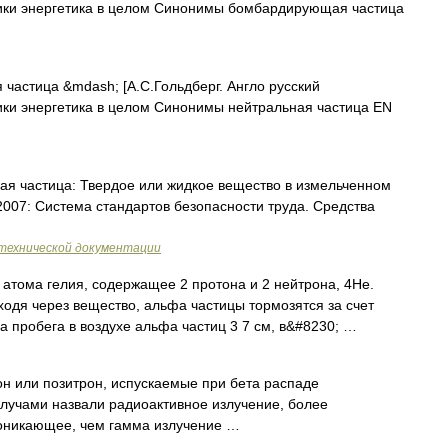
атики энергетика в целом Синонимы бомбардирующая частица
частица &mdash; [А.С.Гольдберг. Англо русский
атики энергетика в целом Синонимы нейтральная частица EN
ая частица: Твердое или жидкое вещество в измельченном
2007: Система стандартов безопасности труда. Средства
технической документации
 атома гелия, содержащее 2 протона и 2 нейтрона, 4Не.
ходя через вещество, альфа частицы тормозятся за счет
а пробега в воздухе альфа частиц 3 7 см, в&#8230; …
он или позитрон, испускаемые при бета распаде
лучами назвали радиоактивное излучение, более
роникающее, чем гамма излучение …